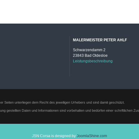
MALERMEISTER PETER AHLF
Schwarzendamm 2
23843 Bad Oldesloe
Leistungsbeschreibung
ser Seiten unterliegen dem Recht des jeweiligen Urhebers und sind damit geschützt.
gung gestellten Daten und Informationen sind vorbehalten und bedürfen einer schriftlichen Z
JSN Corsa is designed by
JoomlaShine.com