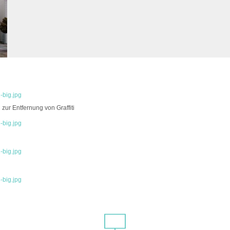
-big.jpg
zur Entfernung von Graffiti
-big.jpg
-big.jpg
-big.jpg