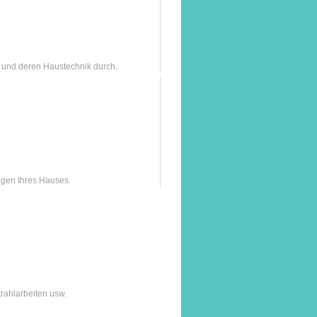
 und deren Haustechnik durch.
ngen Ihres Hauses.
rahlarbeiten usw.