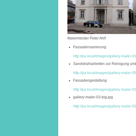
Malermeister Peter Ahlf
Fassadensanierung
http://pa.local/images/gallery-maler-01
Sandstrahlarbeiten zur Reinigung und 
http://pa.local/images/gallery-maler-05
Fassadengestaltung
http://pa.local/images/gallery-maler-02
gallery-maler-03-big.jpg
http://pa.local/images/gallery-maler-03