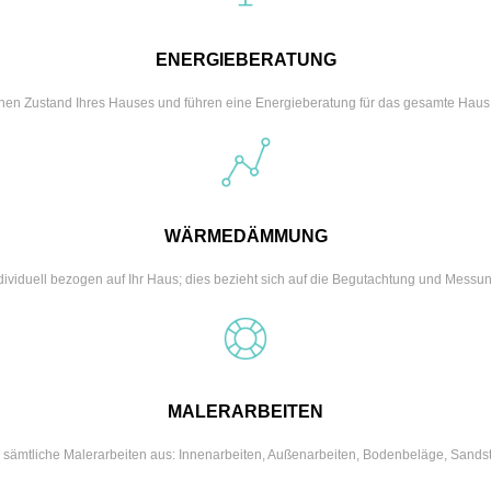
ENERGIEBERATUNG
nen Zustand Ihres Hauses und führen eine Energieberatung für das gesamte Haus
WÄRMEDÄMMUNG
ndividuell bezogen auf Ihr Haus; dies bezieht sich auf die Begutachtung und Messu
MALERARBEITEN
ie sämtliche Malerarbeiten aus: Innenarbeiten, Außenarbeiten, Bodenbeläge, Sandst