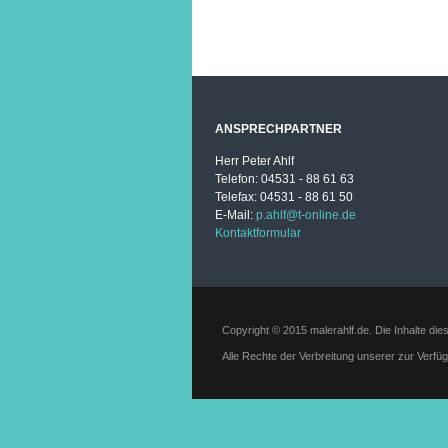
ANSPRECHPARTNER
Herr Peter Ahlf
Telefon: 04531 - 88 61 63
Telefax: 04531 - 88 61 50
E-Mail:
p.ahlf@t-online.de
Kontaktformular
Copyright © 2015 malerahlf.de. Die Inhalte die
Alle Rechte der Verbreitung unserer zur Verfü